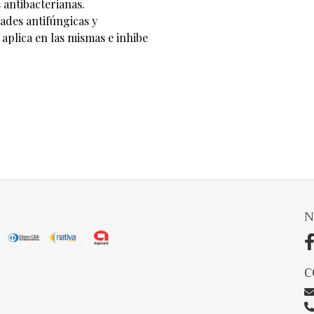
 antibacterianas.
ades antifúngicas y
e aplica en las mismas e inhibe
N
C