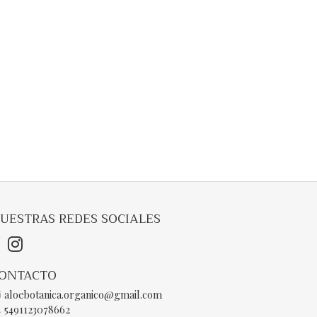
UESTRAS REDES SOCIALES
ONTACTO
aloebotanica.organico@gmail.com
5491123078662