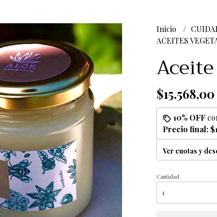
Inicio
CUIDA
ACEITES VEGET
Aceite
$15.568,00
10% OFF
co
Precio final:
$
Ver cuotas y de
Cantidad