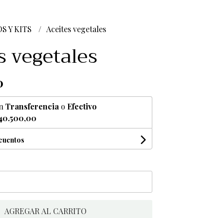
S Y KITS
Aceites vegetales
s vegetales
0
n
Transferencia
o
Efectivo
40.500,00
scuentos
AGREGAR AL CARRITO