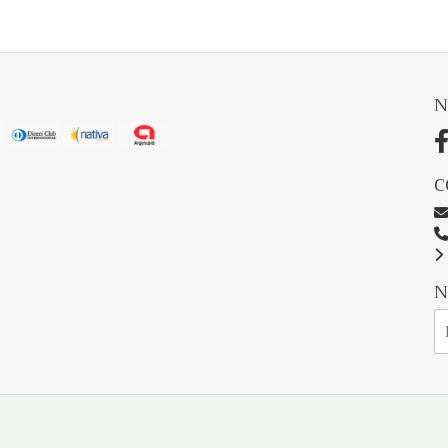
N
C
N